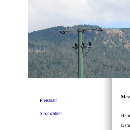
Mess
Preisblatt
Stromzähler
Habe
Dann